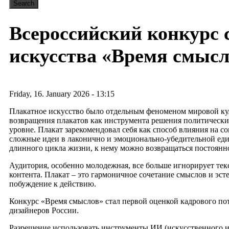
Всероссийский конкурс 
искусства «Время смыс
Friday, 16. January 2026 - 13:15
Плакатное искусство было отдельным феноменом мировой куль
возвращения плакатов как инструмента решения политически
уровне. Плакат зарекомендовал себя как способ влияния на 
сложные идеи в лаконично и эмоционально-убедительной един
длинного цикла жизни, к нему можно возвращаться постоянн
Аудитория, особенно молодежная, все больше игнорирует те
контента. Плакат – это гармоничное сочетание смыслов и эсте
побуждение к действию.
Конкурс «Время смыслов» стал первой оценкой кадрового пот
дизайнеров России.
Разрешение использовать инструменты ИИ (искусственного ин