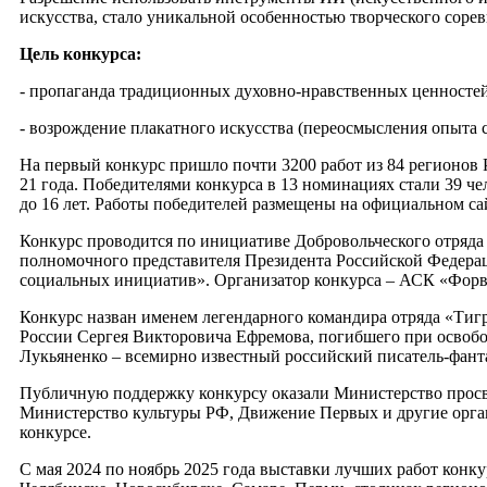
искусства, стало уникальной особенностью творческого сорев
Цель конкурса:
- пропаганда традиционных духовно-нравственных ценностей 
- возрождение плакатного искусства (переосмысления опыта с
На первый конкурс пришло почти 3200 работ из 84 регионов Р
21 года. Победителями конкурса в 13 номинациях стали 39 че
до 16 лет. Работы победителей размещены на официальном са
Конкурс проводится по инициативе Добровольческого отряда
полномочного представителя Президента Российской Федера
социальных инициатив». Организатор конкурса – АСК «Форв
Конкурс назван именем легендарного командира отряда «Тигр
России Сергея Викторовича Ефремова, погибшего при освобо
Лукьяненко – всемирно известный российский писатель-фант
Публичную поддержку конкурсу оказали Министерство просв
Министерство культуры РФ, Движение Первых и другие орга
конкурсе.
С мая 2024 по ноябрь 2025 года выставки лучших работ конку