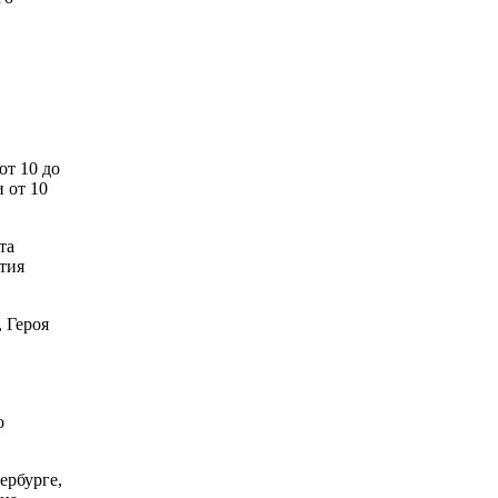
от 10 до
 от 10
та
тия
 Героя
о
ербурге,