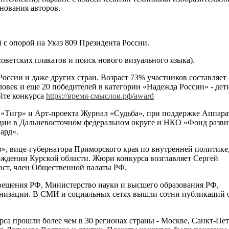
нования авторов.
с опорой на Указ 809 Президента России.
оветских плакатов и поиск нового визуального языка).
оссии и даже других стран. Возраст 73% участников составляет 
ловек и еще 20 победителей в категории «Надежда России» - дети
йте конкурса
https://время-смыслов.рф/award
 «Тигр» и Арт-проекта Журнал «Судьба», при поддержке Аппара
ции в Дальневосточном федеральном округе и НКО «Фонд разви
ард».
», вице-губернатора Приморского края по внутренней политике,
ждении Курской области. Жюри конкурса возглавляет Сергей
аст, член Общественной палаты РФ.
ещения РФ, Министерство науки и высшего образования РФ,
низации. В СМИ и социальных сетях вышли сотни публикаций 
рса прошли более чем в 30 регионах страны - Москве, Санкт-Пет