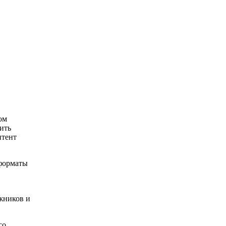
ом
ить
нтент
 форматы
жников и
го