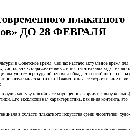
современного плакатного
лов» ДО 28 ФЕВРАЛЯ
туры в Советское время. Сейчас настало актуальное время для
х, социальных, образовательных и воспитательных задач на люб
социальную температуру общества и обладает способностью выраз
ице визуального контента. Плакат отвечает скорости эпохи, ко
о.
кстовую культуру и выбирает упрощенные короткие, визуальные
тики. Его эксклюзивная характеристика, как вида контента, это
енциала в области плакатного искусства среди любителей, худо
теллекта), наравне с классическими техниками изобразительно