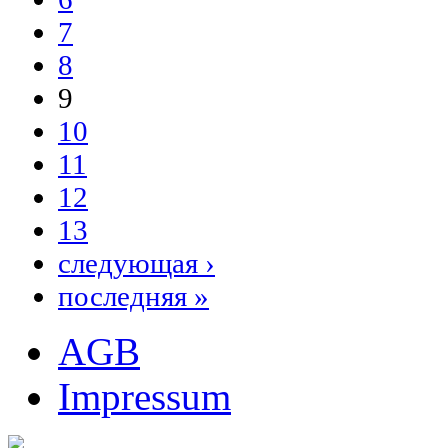
7
8
9
10
11
12
13
следующая ›
последняя »
AGB
Impressum