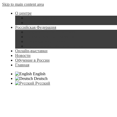
Skip to main content area
О центре
Наши сотрудники
Наши помещения
Российская Федерация
Государственная символика
Государственные праздники
Образование в России
Достопримечательности России
Онлайн-выставки
Новости
Обучение в России
Главная
English
Deutsch
Русский