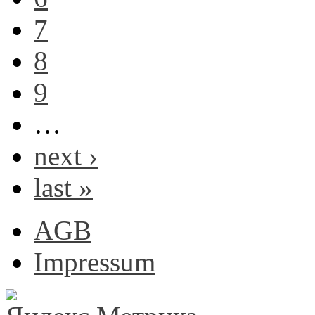
7
8
9
…
next ›
last »
AGB
Impressum