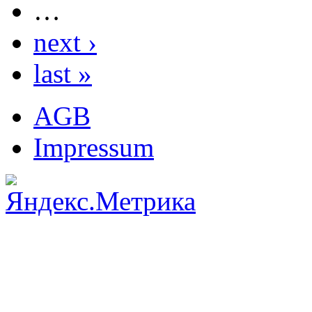
…
next ›
last »
AGB
Impressum