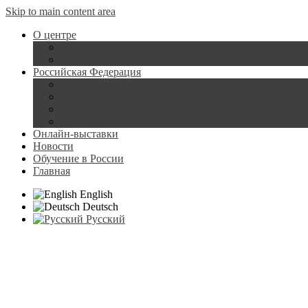
Skip to main content area
О центре
Наши сотрудники
Наши помещения
Российская Федерация
Государственная символика
Государственные праздники
Образование в России
Достопримечательности России
Онлайн-выставки
Новости
Обучение в России
Главная
English
Deutsch
Русский