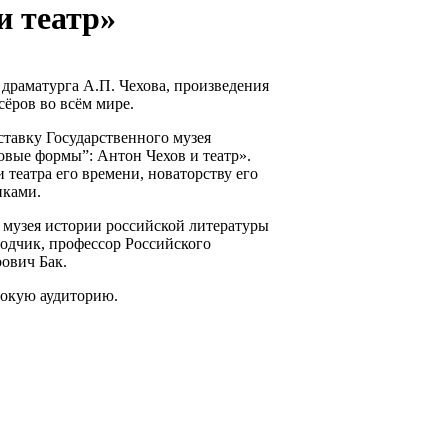
и театр»
 драматурга А.П. Чехова, произведения
сёров во всём мире.
ставку Государственного музея
вые формы”: Антон Чехов и театр».
театра его времени, новаторству его
иками.
о музея истории российской литературы
водчик, профессор Российского
рович Бак.
ирокую аудиторию.