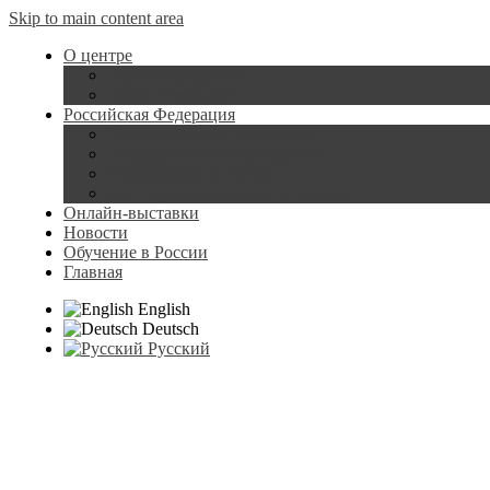
Skip to main content area
О центре
Наши сотрудники
Наши помещения
Российская Федерация
Государственная символика
Государственные праздники
Образование в России
Достопримечательности России
Онлайн-выставки
Новости
Обучение в России
Главная
English
Deutsch
Русский