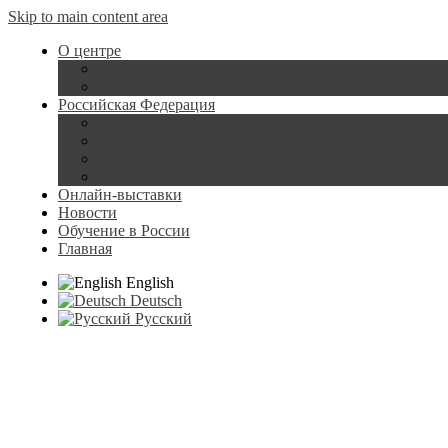
Skip to main content area
О центре
Наши сотрудники
Наши помещения
Российская Федерация
Государственная символика
Государственные праздники
Образование в России
Достопримечательности России
Онлайн-выставки
Новости
Обучение в России
Главная
English
Deutsch
Русский