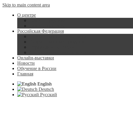
Skip to main content area
О центре
Наши сотрудники
Наши помещения
Российская Федерация
Государственная символика
Государственные праздники
Образование в России
Достопримечательности России
Онлайн-выставки
Новости
Обучение в России
Главная
English
Deutsch
Русский