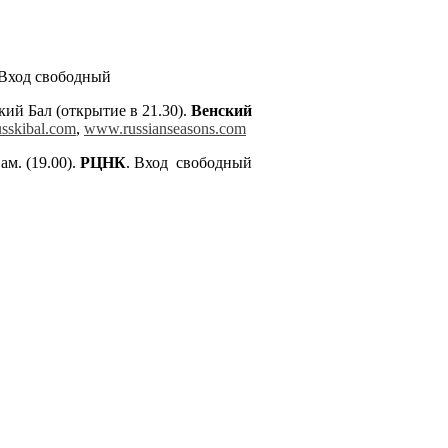
 Вход свободный
кий Бал (открытие в 21.30).
Венский
usskibal.com
,
www.russianseasons.com
ам. (19.00).
РЦНК
. Вход свободный