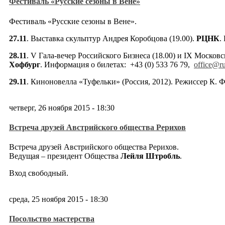
Фестиваль «Русские сезоны в Вене»
Фестиваль «Русские сезоны в Вене».
27.11
. Выставка скульптур Андрея Коробцова (19.00).
РЦНК
.
28.11
. V Гала-вечер Российского Бизнеса (18.00) и IX Московс
Хофбург
. Информация о билетах: +43 (0) 533 76 79,
office@r
29.11
. Киноновелла «Туфельки» (Россия, 2012). Режиссер К. Ф
четверг, 26 ноября 2015 - 18:30
Встреча друзей Австрийского общества Рерихов
Встреча друзей Австрийского общества Рерихов.
Ведущая – президент Общества
Лейля Штробль
.
Вход свободный.
среда, 25 ноября 2015 - 18:30
Посольство мастерства