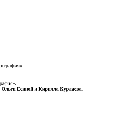
тография»
рафия».
а
Ольги Есиной
и
Кирилла Курлаева
.