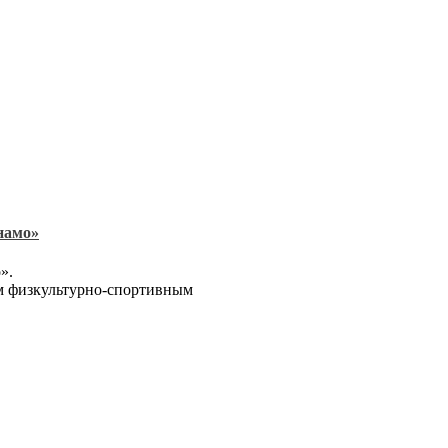
намо»
».
м физкультурно-спортивным