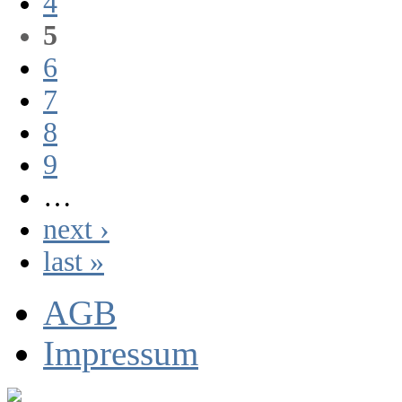
4
5
6
7
8
9
…
next ›
last »
AGB
Impressum