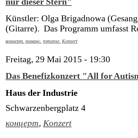
nur dieser Stern"
Künstler: Olga Brigadnowa (Gesang)
(Gitarre). Das Programm umfasst R
концерт
,
романс
,
romanse
,
Konzert
Freitag, 29 Mai 2015 - 19:30
Das Benefizkonzert "All for Auti
Haus der Industrie
Schwarzenbergplatz 4
концерт
,
Konzert