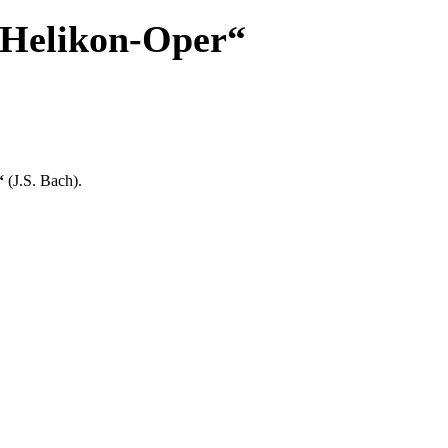
„Helikon-Oper“
“
(J.S. Bach).