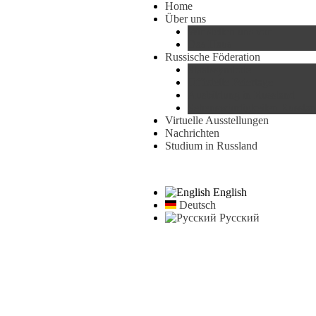
Home
Über uns
Wir stellen uns vor
Das Haus
Russische Föderation
Staatssymbole
Offizielle Feiertage
Ausbildung in Russland
Sehenswürdigkeiten Russlan
Virtuelle Ausstellungen
Nachrichten
Studium in Russland
English
Deutsch
Русский