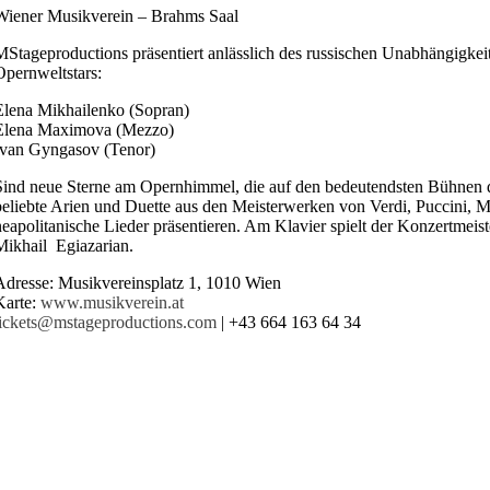
Wiener Musikverein – Brahms Saal
MStageproductions präsentiert anlässlich des russischen Unabhängigkeit
Opernweltstars:
Elena Mikhailenko (Sopran)
Elena Maximova (Mezzo)
Ivan Gyngasov (Tenor)
Sind neue Sterne am Opernhimmel, die auf den bedeutendsten Bühnen d
beliebte Arien und Duette aus den Meisterwerken von Verdi, Puccini, 
neapolitanische Lieder präsentieren. Am Klavier spielt der Konzertmei
Mikhail Egiazarian.
Adresse: Musikvereinsplatz 1, 1010 Wien
Karte:
www.musikverein.at
tickets@mstageproductions.com
| +43 664 163 64 34