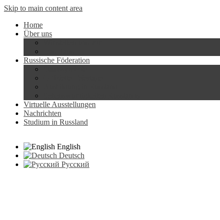
Skip to main content area
Home
Über uns
Wir stellen uns vor
Das Haus
Russische Föderation
Staatssymbole
Offizielle Feiertage
Ausbildung in Russland
Sehenswürdigkeiten Russlands
Virtuelle Ausstellungen
Nachrichten
Studium in Russland
English
Deutsch
Русский